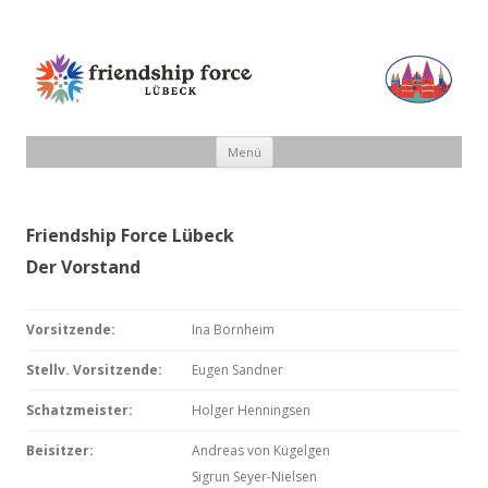
Friendship Force Lübeck
Zum Inhalt springen
Menü
Friendship Force Lübeck
Der Vorstand
Vorsitzende:
Ina Bornheim
Stellv. Vorsitzende:
Eugen Sandner
Schatzmeister:
Holger Henningsen
Beisitzer:
Andreas von Kügelgen
Sigrun Seyer-Nielsen